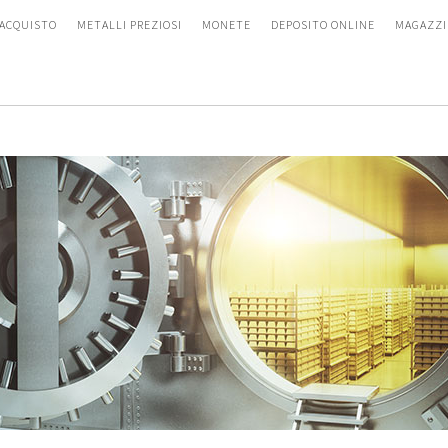
 ACQUISTO
METALLI PREZIOSI
MONETE
DEPOSITO ONLINE
MAGAZZI
DEPOSITO ONLINE
MAGAZZINAGGIO
Acquisto / Vendita
Bilancio giornaliero
Trasferimento
Ubicazione dei depositi
Switch
Consegna
Sicurezza