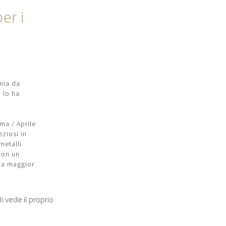
er i
mia da
 lo ha
ma / Aprile
ziosi in
metalli
con un
la maggior