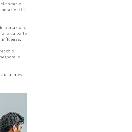
del normale,
imitazioni le
di importazione
izione da parte
a influenza.
arecchio
nsegnare le
sì una prova