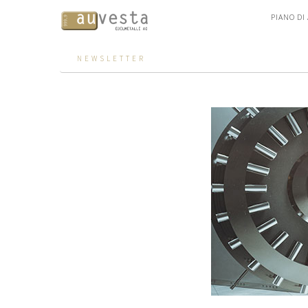
PIANO DI
NEWSLETTER
PIANO DI
METALLI
ACQUISTO
PREZIOSI
3 varianti
Oro
Servizi
Argento
Platino
Palladio
Monete
Lingotti "Good Delivery"
Evoluzione del valore
Grafici
Prezzi delle monete