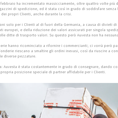
e febbraio ha incrementato massicciamente, oltre quattro volte più 
gazzini di spedizione, ed è stata così in grado di soddisfare senza l
dei propri Clienti, anche durante la crisi.
oni solo per i Clienti al di fuori della Germania, a causa di divieti 
tati europei, e della riduzione dei valori assicurati per singola sped
elle ditte di trasporto valori. Su questo però Auvesta non ha nessun
erie hanno ricominciato a rifornire i commercianti; ci vorrà però p
onderie riescano a smaltire gli ordini inevasi, così da riuscire a co
lle diverse pezzature.
a: Auvesta è stata costantemente in grado di consegnare, dando co
propria posizione speciale di partner affidabile per i Clienti.