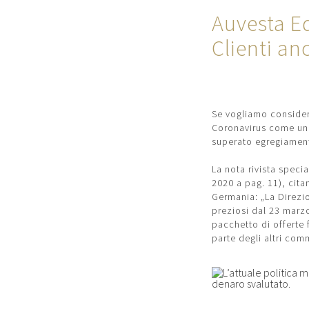
Auvesta Ed
Clienti an
Se vogliamo conside
Coronavirus come uno 
superato egregiamen
La nota rivista speci
2020 a pag. 11), cita
Germania: „La Direzio
preziosi dal 23 marzo
pacchetto di offerte
parte degli altri comm