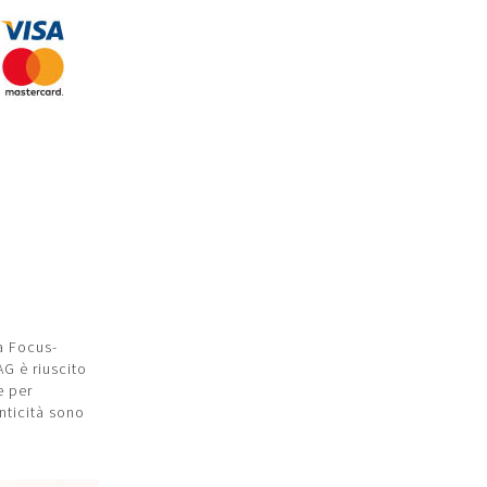
a Focus-
G è riuscito
e per
nticità sono