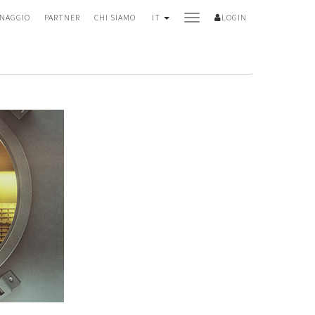
NAGGIO
PARTNER
CHI SIAMO
IT
LOGIN
PARTNER
CHI SIAMO
Produttore
Team
Immagazzinaggio
Rating
Spedizione
Storia
Cooperazione
Notizie
FAQ