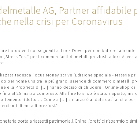
elmetalle AG, Partner affidabile p
che nella crisi per Coronavirus
rare i problemi conseguenti al Lock-Down per combattere la pande
„Stress-Test“ per i commercianti di metalli preziosi, allora Auvesta
te.
alizzata tedesca Focus Money scrive (Edizione speciale - Materie pri
ndo per nome una tra le più grandi aziende di commercio metalli pre
ne e la Proprietà di […] hanno deciso di chiudere l’Online-Shop di 
 fino al 25 marzo compreso. Alla fine lo shop è stato riaperto, ma 
 fortemente ridotto … Come a […] a marzo è andata così anche per 
ercianti di metalli preziosi.“