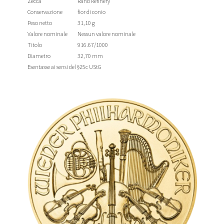
Zecca
Rand Refinery
Conservazione
fior di conio
Peso netto
31,10 g
Valore nominale
Nessun valore nominale
Titolo
916.67/1000
Diametro
32,70 mm
Esentasse ai sensi del §25c UStG