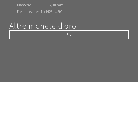
Diametro
32,10 mm
Esentasse ai sensi del §25c UStG
Altre monete d'oro
PIÙ