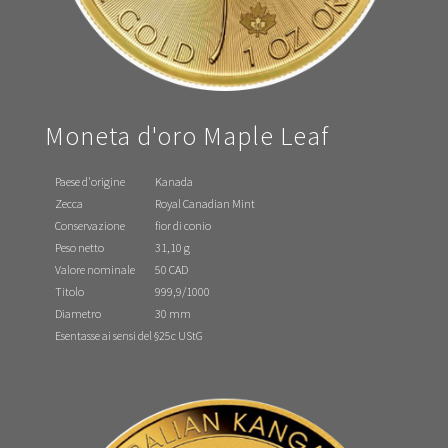
Moneta d'oro Maple Leaf
Paese d'origine
Kanada
Zecca
Royal Canadian Mint
Conservazione
fior di conio
Peso netto
31,10 g
Valore nominale
50 CAD
Titolo
999,9/1000
Diametro
30 mm
Esentasse ai sensi del §25c UStG