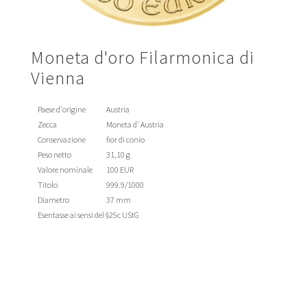
Moneta d'oro Filarmonica di
Vienna
Paese d'origine
Austria
Zecca
Moneta d' Austria
Conservazione
fior di conio
Peso netto
31,10 g
Valore nominale
100 EUR
Titolo
999.9/1000
Diametro
37 mm
Esentasse ai sensi del §25c UStG