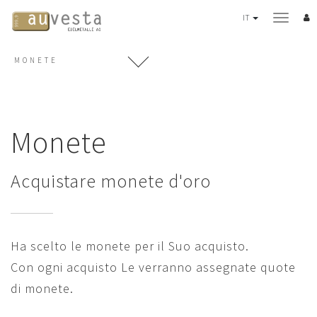
IT
MONETE
PIANO DI ACQUISTO
3 varianti
Servizi
Monete
METALLI PREZIOSI
Oro
Acquistare monete d'oro
Argento
Platino
Palladio
Ha scelto le monete per il Suo acquisto.
Monete
Con ogni acquisto Le verranno assegnate quote
Lingotti "Good Delivery"
di monete.
Evoluzione del valore