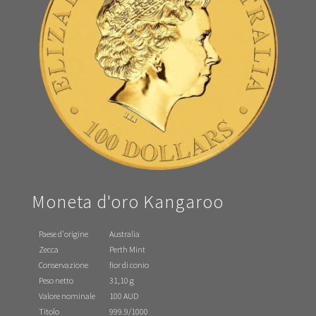
Moneta d'oro Kangaroo
Paese d'origine
Australia
Zecca
Perth Mint
Conservazione
fior di conio
Peso netto
31,10 g
Valore nominale
100 AUD
Titolo
999.9/1000