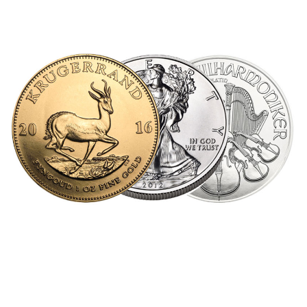
Grafici
Prezzi delle monete
DEPOSITO ONLINE
Acquisto / Vendita
Trasferimento
Switch
Sicurezza
MAGAZZINAGGIO
Bilancio giornaliero
Ubicazione dei depositi
Consegna
PARTNER
Produttore
Immagazzinaggio
Spedizione