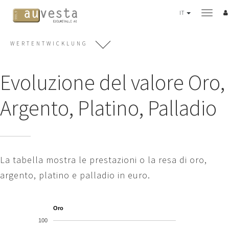
IT
WERTENTWICKLUNG
PIANO DI ACQUISTO
Evoluzione del valore Oro,
3 varianti
Servizi
Argento, Platino, Palladio
METALLI PREZIOSI
Oro
Argento
Platino
La tabella mostra le prestazioni o la resa di oro,
Palladio
argento, platino e palladio in euro.
Monete
Lingotti "Good Delivery"
Oro
Evoluzione del valore
100